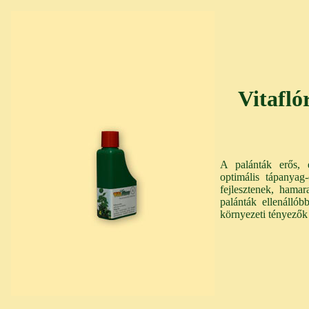
Vitafló
A palánták erős, e
optimális tápanyag
fejlesztenek, hamar
palánták ellenálló
környezeti tényezők 