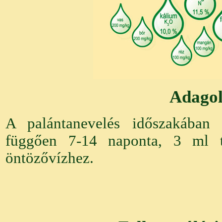
Adagol
A palántanevelés időszakában 
függően 7-14 naponta, 3 ml tá
öntözővízhez.