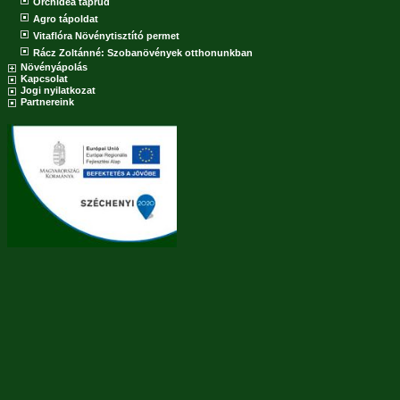
Orchidea táprúd
Agro tápoldat
Vitaflóra Növénytisztító permet
Rácz Zoltánné: Szobanövények otthonunkban
Növényápolás
Kapcsolat
Jogi nyilatkozat
Partnereink