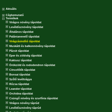
Aktuális
Cégbemutató
Termékek
Virágos növény tápoldat
Levéldísznövény tápoldat
Általános tápoldat
Palántanevelő tápoldat
Virágzásindító tápoldat
Muskátli és balkonnövény tápoldat
Pázsit tápoldat
Eper és zöldség tápoldat
Kaktusz tápoldat
Örökzöld és rododendron tápoldat
Citrusfélék tápoldat
Bonsai tápoldat
Szőlő levéltrágya
Rózsa tápoldat
Leander tápoldat
Orchidea tápoldat
Csüngő növény és szurfínia tápoldat
Virágos növény táprúd
Levéldísznövény táprúd