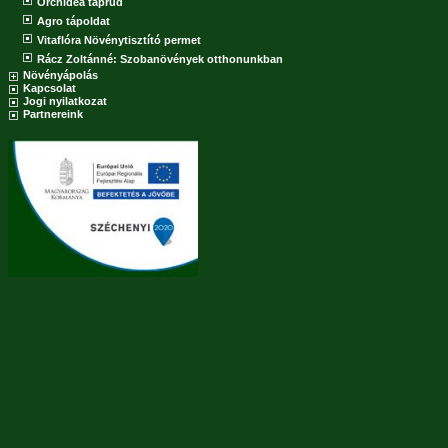
Orchidea táprúd
Agro tápoldat
Vitaflóra Növénytisztító permet
Rácz Zoltánné: Szobanövények otthonunkban
Növényápolás
Kapcsolat
Jogi nyilatkozat
Partnereink