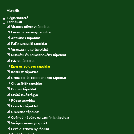
Aktuális
Cégbemutató
Termékek
Virágos növény tápoldat
Levéldísznövény tápoldat
Általános tápoldat
Palántanevelő tápoldat
Virágzásindító tápoldat
Muskátli és balkonnövény tápoldat
Pázsit tápoldat
Eper és zöldség tápoldat
Kaktusz tápoldat
Örökzöld és rododendron tápoldat
Citrusfélék tápoldat
Bonsai tápoldat
Szőlő levéltrágya
Rózsa tápoldat
Leander tápoldat
Orchidea tápoldat
Csüngő növény és szurfínia tápoldat
Virágos növény táprúd
Levéldísznövény táprúd